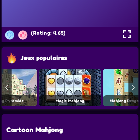
(Rating: 4.65)
Jeux populaires
ng Pyramide
Magic Mahjong
Mahjong Drago
Cartoon Mahjong