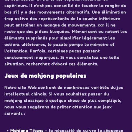
supérieurs. Il n'est pas conseillé de toucher la rangée du
bas s'il y a des mouvements alternatifs. Une élimination
trop active des représentants de la couche inférieure
peut entraîner un manque de mouvements, car il ne
reste que des pièces bloquées. Mémorisant ou notant les
éléments supprimés pour simplifier légèrement les
actions ultérieures, le puzzle pompe la mémoire et
l'attention. Parfois, certaines puces passent
constamment inaperçues. Si vous constatez une telle
situation, recherchez d'abord ces éléments.
Jeux de mahjong populaires
Notre site Web contient de nombreuses variétés du jeu
intellectuel chinois. Si vous souhaitez passer du
mahjong classique à quelque chose de plus compliqué,
nous vous suggérons de prêter attention aux jeux
suivants :
•
Mahjong Titans
– la nécessité de suivre la séquence