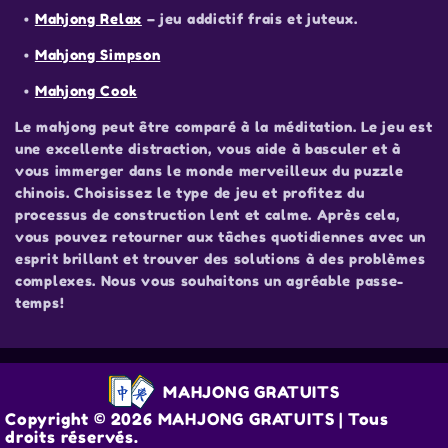
•
Mahjong Relax
– jeu addictif frais et juteux.
•
Mahjong Simpson
•
Mahjong Cook
Le mahjong peut être comparé à la méditation. Le jeu est
une excellente distraction, vous aide à basculer et à
vous immerger dans le monde merveilleux du puzzle
chinois. Choisissez le type de jeu et profitez du
processus de construction lent et calme. Après cela,
vous pouvez retourner aux tâches quotidiennes avec un
esprit brillant et trouver des solutions à des problèmes
complexes. Nous vous souhaitons un agréable passe-
temps!
MAHJONG GRATUITS
Copyright © 2026 MAHJONG GRATUITS | Tous
droits réservés.