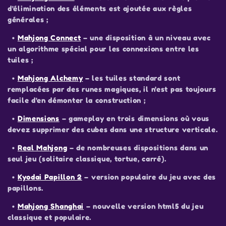
d'élimination des éléments est ajoutée aux règles
générales ;
•
Mahjong Connect
– une disposition à un niveau avec
un algorithme spécial pour les connexions entre les
tuiles ;
•
Mahjong Alchemy
– les tuiles standard sont
remplacées par des runes magiques, il n'est pas toujours
facile d'en démonter la construction ;
•
Dimensions
– gameplay en trois dimensions où vous
devez supprimer des cubes dans une structure verticale.
•
Real Mahjong
– de nombreuses dispositions dans un
seul jeu (solitaire classique, tortue, carré).
•
Kyodai Papillon 2
– version populaire du jeu avec des
papillons.
•
Mahjong Shanghai
– nouvelle version html5 du jeu
classique et populaire.