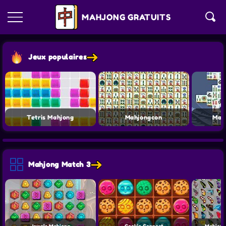
MAHJONG GRATUITS
Jeux populaires
Tetris Mahjong
Mahjongcon
Mah
Mahjong Match 3