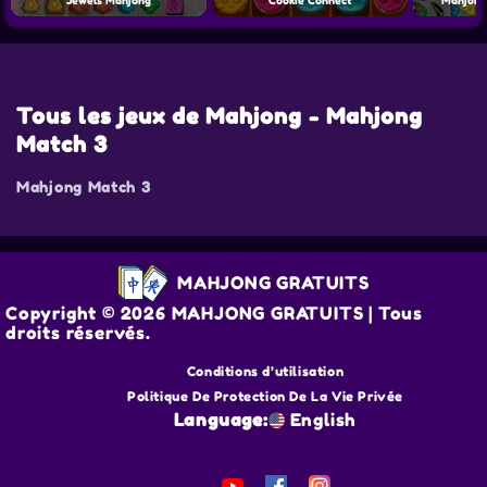
Jewels Mahjong
Cookie Connect
Mahjong
Tous les jeux de Mahjong - Mahjong
Match 3
Mahjong Match 3
MAHJONG GRATUITS
Copyright © 2026 MAHJONG GRATUITS | Tous
droits réservés.
Conditions d’utilisation
Politique De Protection De La Vie Privée
Language:
English