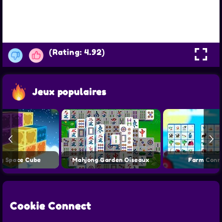
(Rating: 4.92)
Jeux populaires
g Space Cube
Mahjong Garden Oiseaux
Farm Conn
Cookie Connect