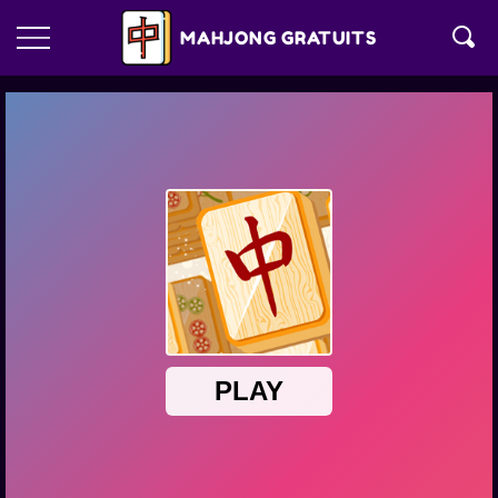
MAHJONG GRATUITS