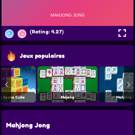
(Rating: 4.27)
Jeux populaires
g Space Cube
Majong
Mahjong S
Mahjong Jong