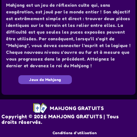
Mahjong est un jeu de réflexion culte qui, sans
exagération, est joué par le monde entier ! Son objectif
est extrêmement simple et direct : trouver deux pièces
identiques sur le terrain et les relier entre elles. La
difficulté est que seules les puces exposées peuvent
être utilisées. Par conséquent, lorsqu'il s'agit de
"Mahjong", vous devez connecter l'esprit et la logique !
Chaque nouveau niveau s'ouvre au fur et à mesure que
vous progressez dans le précédent. Atteignez le
dernier et devenez le roi du Mahjong !
Jeux de Mahjong
MAHJONG GRATUITS
Copyright © 2026 MAHJONG GRATUITS | Tous
droits réservés.
Conditions d’utilisation