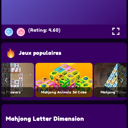
(Rating: 4.60)
Jeux populaires
ong Flowers
Mahjong Animals 3d Cube
Mahjong Titan
Mahjong Letter Dimension