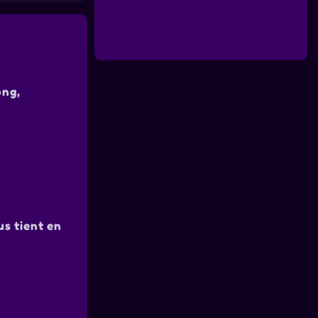
ong,
us tient en