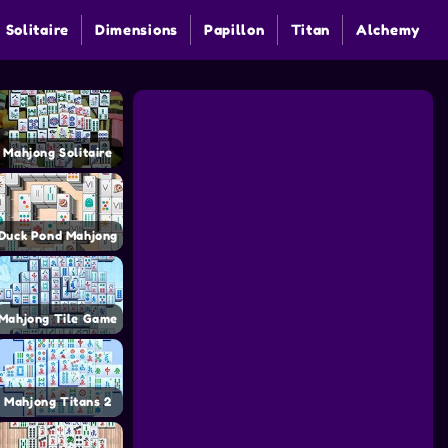
 Solitaire
Dimensions
Papillon
Titan
Alchemy
Mahjong Solitaire
Duck Pond Mahjong
Mahjong Tile Game
Mahjong Titans 2