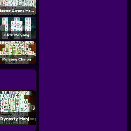
Master Qwans Mahjong
Elite Mahjong
Mahjong Chinois
 Dynasty Mahjong
Mahjong Jungle Connect
Spring M