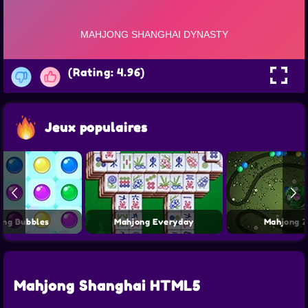
(Rating: 4.96)
Jeux populaires
ong Bubbles
Mahjong Everyday
Mahjong 
Mahjong Shanghai HTML5