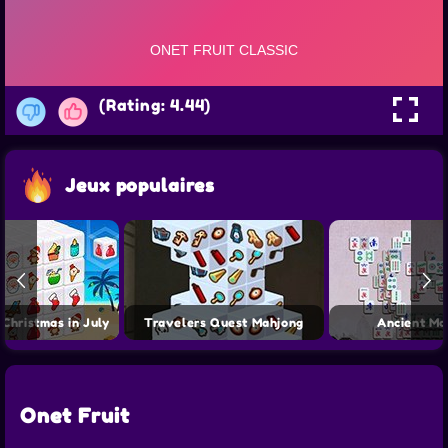
(Rating: 4.44)
Jeux populaires
Christmas in July
Travelers Quest Mahjong
Ancient Ma
Onet Fruit