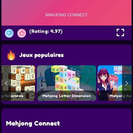
(Rating: 4.97)
Jeux populaires
g Hollandais
Mahjong Letter Dimension
Mahjong Auf
Mahjong Connect