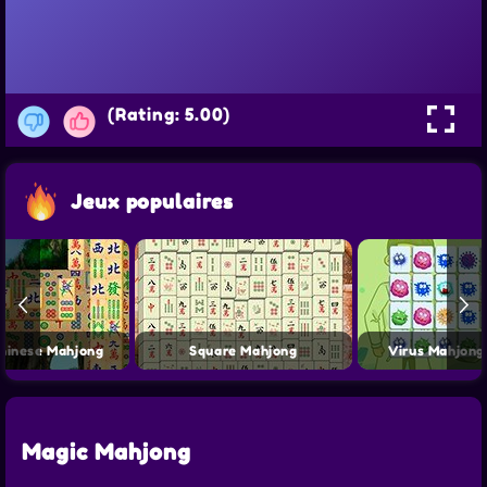
(Rating: 5.00)
Jeux populaires
Chinese Mahjong
Square Mahjong
Virus Mahjong
Magic Mahjong