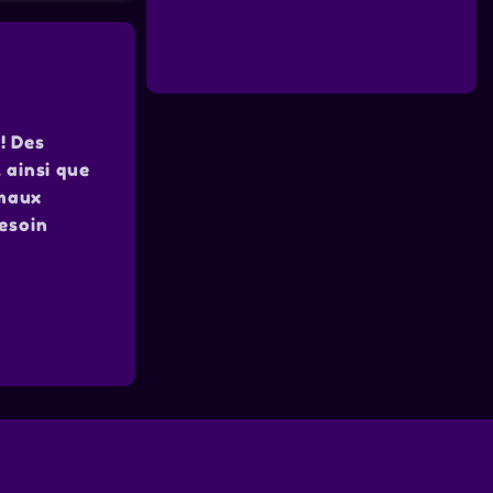
! Des
 ainsi que
imaux
besoin