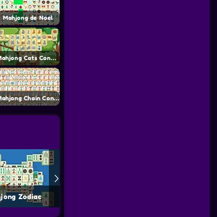
Mahjong de Noel
Mahjong Cats Connect
Mahjong Chain Connect
jong Zodiac
Farm Connect 2