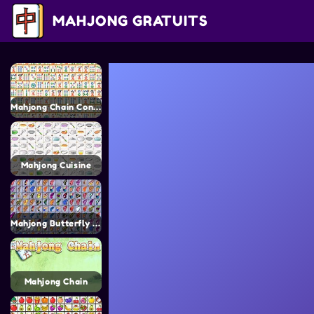
MAHJONG GRATUITS
Mahjong Chain Connect
Mahjong Cuisine
Mahjong Butterfly Kyodai 2
Mahjong Chain