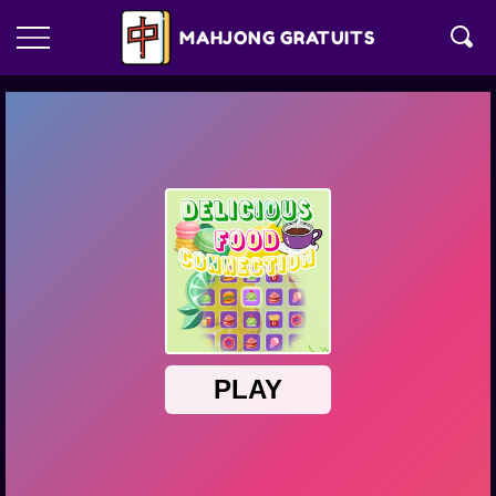
MAHJONG GRATUITS