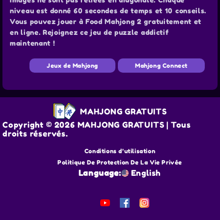
niveau est donné 60 secondes de temps et 10 conseils.
Vous pouvez jouer à Food Mahjong 2 gratuitement et
en ligne. Rejoignez ce jeu de puzzle addictif
maintenant !
Jeux de Mahjong
Mahjong Connect
MAHJONG GRATUITS
Copyright © 2026 MAHJONG GRATUITS | Tous
droits réservés.
Conditions d’utilisation
Politique De Protection De La Vie Privée
Language:
English