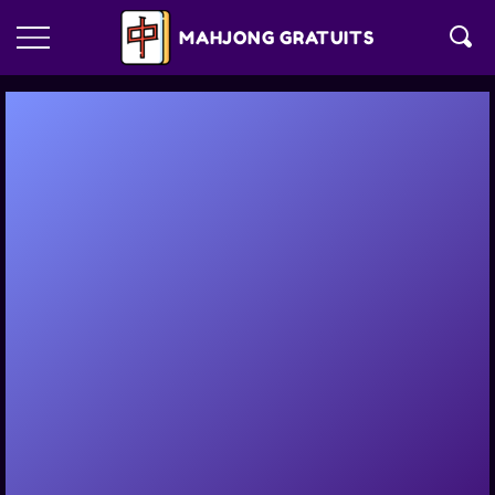
MAHJONG GRATUITS