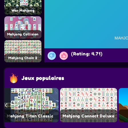
War Mahjong
Mahjong Collision
(Rating: 4.71)
Mahjong Chain 2
Jeux populaires
Mahjong Titan Classic
Mahjong Connect Deluxe