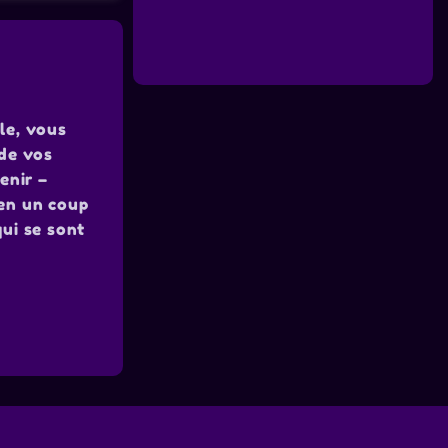
le, vous
 de vos
enir –
 en un coup
ui se sont