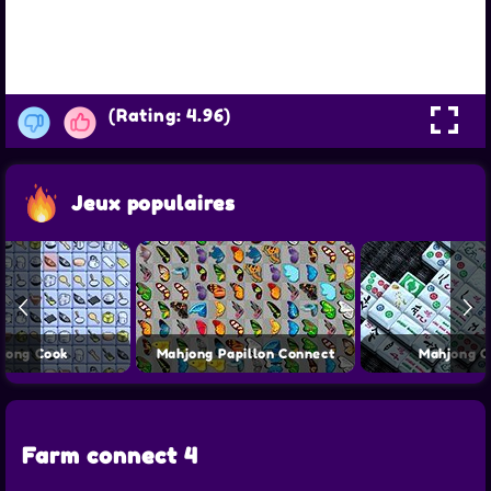
(Rating: 4.96)
Jeux populaires
jong Cook
Mahjong Papillon Connect
Mahjong C
Farm connect 4