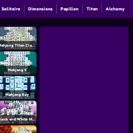
 Solitaire
Dimensions
Papillon
Titan
Alchemy
Mahjong Titan Classic
Mahjong 4
Mahjong Key
Black and White Mahjong 2