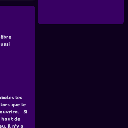
lèbre
aussi
mboles les
alors que le
'ouvrira.
Si
n haut de
u. Il n'y a