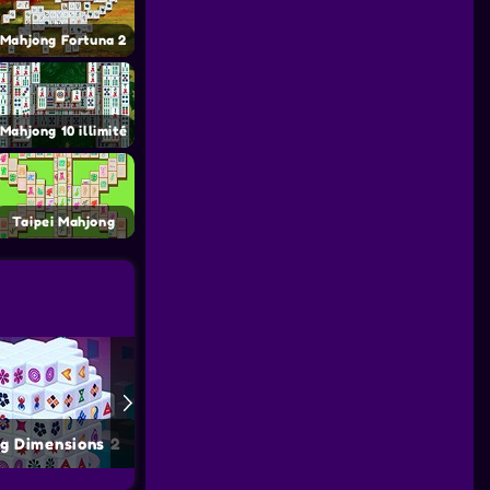
Mahjong Fortuna 2
Mahjong 10 illimité
Taipei Mahjong
g Dimensions 2
Mahjong Alchemy
Mahjong C