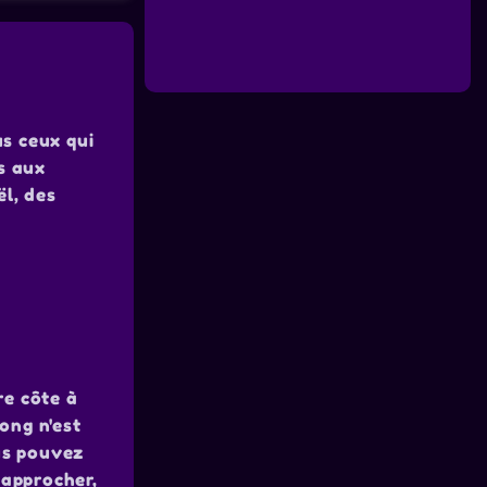
s ceux qui
és aux
l, des
re côte à
ong n'est
ous pouvez
 approcher,