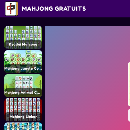
MAHJONG GRATUITS
Kyodai Mahjong
Mahjong Jungle Connect
Mahjong Animal Connect 2
Mahjong Linker