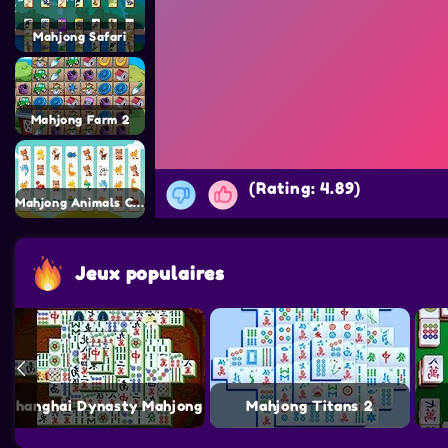
Mahjong Safari
Mahjong Farm 2
(Rating: 4.89)
Mahjong Animals Connect Kyodai
Jeux populaires
Shanghai Dynasty Mahjong
Mahjong Titans 2