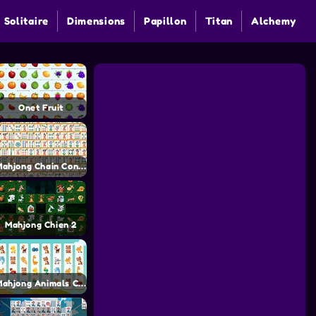
 Solitaire
Dimensions
Papillon
Titan
Alchemy
Onet Fruit
Mahjong Chain Connect
Mahjong Chien 2
Mahjong Animals Connect Kyodai