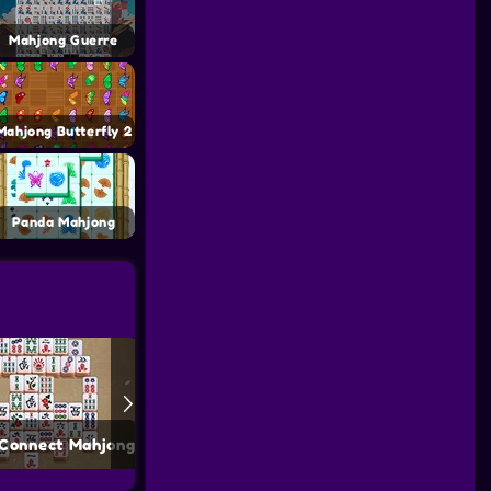
Mahjong Guerre
Mahjong Butterfly 2
Panda Mahjong
 Connect Mahjong
Pet Connect Mahjong