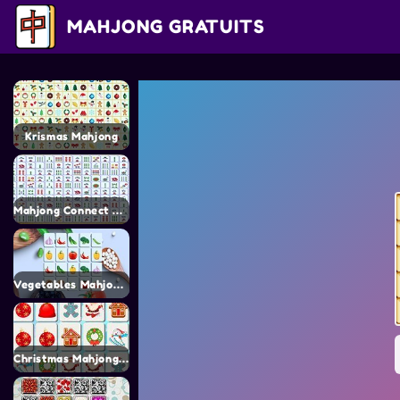
MAHJONG GRATUITS
Krismas Mahjong
Mahjong Connect Classic
Vegetables Mahjong Connect
Christmas Mahjong 247