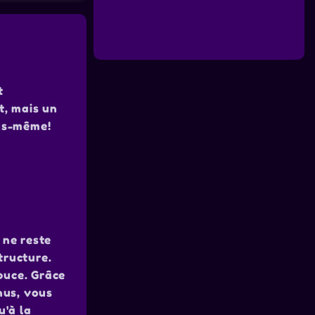
t
nt, mais un
ous-même!
 ne reste
tructure.
puce. Grâce
nus, vous
u'à la