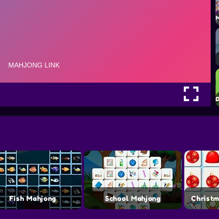
Fish Mahjong
School Mahjong
Christ