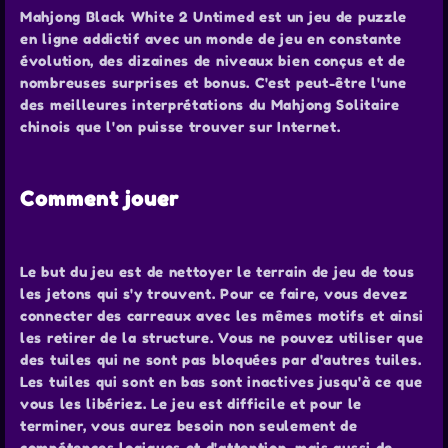
Mahjong Black White 2 Untimed est un jeu de puzzle
en ligne addictif avec un monde de jeu en constante
évolution, des dizaines de niveaux bien conçus et de
nombreuses surprises et bonus. C'est peut-être l'une
des meilleures interprétations du Mahjong Solitaire
chinois que l'on puisse trouver sur Internet.
Comment jouer
Le but du jeu est de nettoyer le terrain de jeu de tous
les jetons qui s'y trouvent. Pour ce faire, vous devez
connecter des carreaux avec les mêmes motifs et ainsi
les retirer de la structure. Vous ne pouvez utiliser que
des tuiles qui ne sont pas bloquées par d'autres tuiles.
Les tuiles qui sont en bas sont inactives jusqu'à ce que
vous les libériez. Le jeu est difficile et pour le
terminer, vous aurez besoin non seulement de
compétences logiques et d'attention, mais aussi de