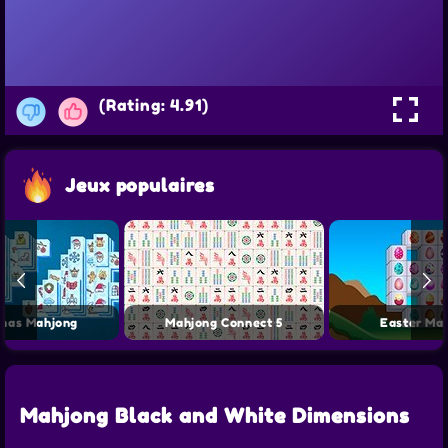
(Rating: 4.91)
Jeux populaires
tmas Mahjong
Mahjong Connect 5
Easter Ma
Mahjong Black and White Dimensions