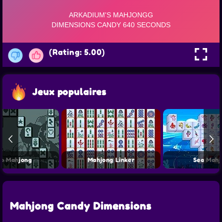
(Rating: 5.00)
Jeux populaires
ro Mahjong
Mahjong Linker
Sea Mahj
Mahjong Candy Dimensions