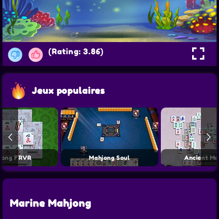
(Rating: 3.86)
Jeux populaires
jong FRVR
Mahjong Soul
Ancient Ma
Marine Mahjong