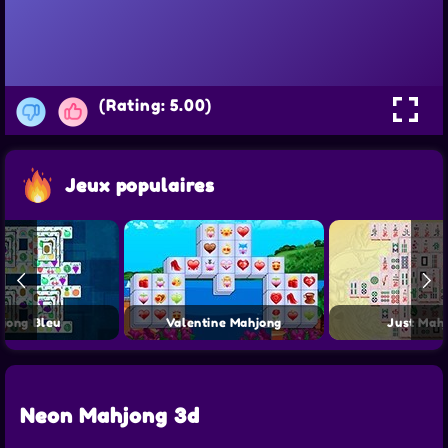
(Rating: 5.00)
Jeux populaires
jong Bleu
Valentine Mahjong
Just Mah
Neon Mahjong 3d