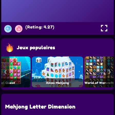
(Rating: 4.27)
Jeux populaires
wel Quest
Xmas Mahjong
Mahjong Letter Dimension