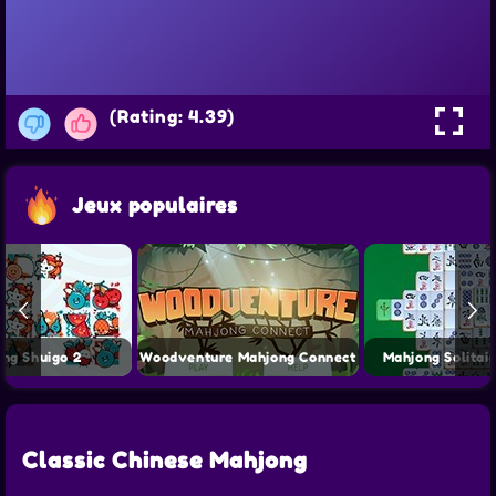
(Rating: 4.39)
Jeux populaires
ng Shuigo 2
Woodventure Mahjong Connect
Mahjong Solitai
Classic Chinese Mahjong