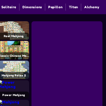
 Solitaire
Dimensions
Papillon
Titan
Alchemy
Real Mahjong
Classic Chinese Mahjong
Mahjong Relax 2
Power Mahjong