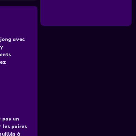
hjong avec
ay
rents
rez
e pas un
 les paires
uillés à