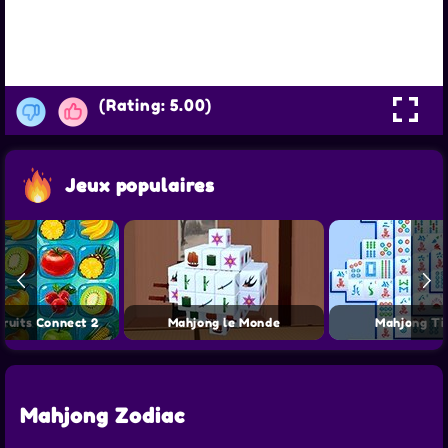
(Rating: 5.00)
Jeux populaires
ruits Connect 2
Mahjong le Monde
Mahjong Ti
Mahjong Zodiac