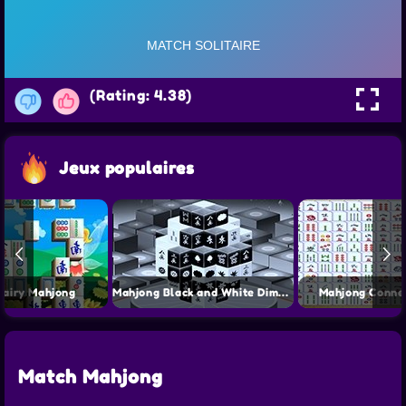
(Rating: 4.38)
Jeux populaires
Fairy Mahjong
Mahjong Black and White Dimensions
Mahjong Connec
Match Mahjong