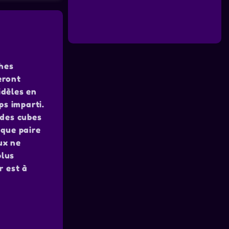
ches
eront
idèles en
ps imparti.
 des cubes
aque paire
ux ne
plus
r est à