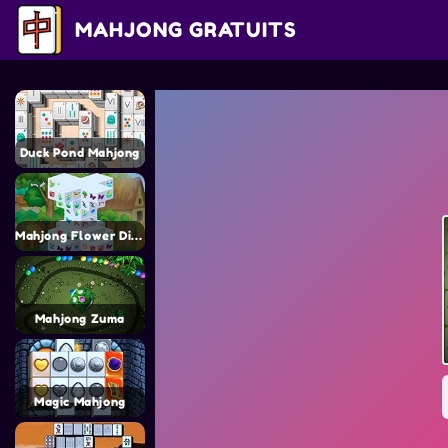
MAHJONG GRATUITS
Duck Pond Mahjong
Mahjong Flower Dimensions
Mahjong Zuma
Magic Mahjong