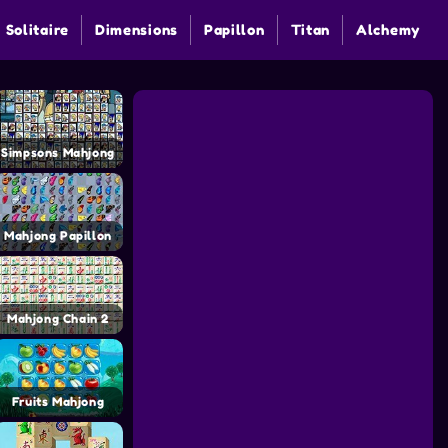
 Solitaire
Dimensions
Papillon
Titan
Alchemy
Simpsons Mahjong
Mahjong Papillon
Mahjong Chain 2
Fruits Mahjong