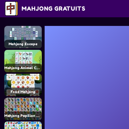
MAHJONG GRATUITS
Mahjong Escape
Mahjong Animal Connect 2
Food Mahjong
Mahjong Papillon Connect