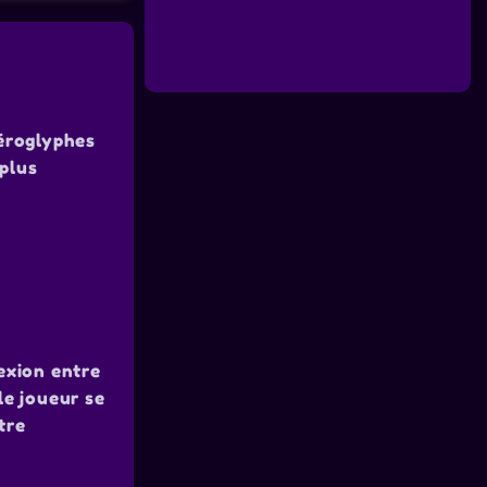
iéroglyphes
 plus
exion entre
le joueur se
tre