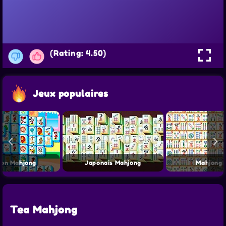
(Rating: 4.50)
Jeux populaires
oon Mahjong
Japonais Mahjong
Mahjong 
Tea Mahjong