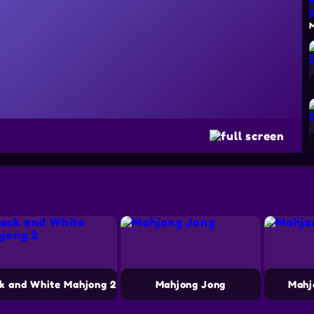
k and White Mahjong 2
Mahjong Jong
Mahj