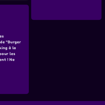
es
pide "Burger
king à la
pour les
ent ! Ne