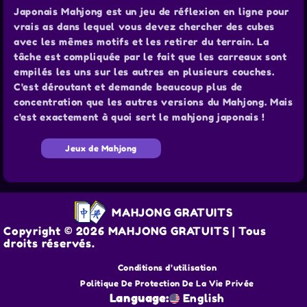
Japonais Mahjong est un jeu de réflexion en ligne pour
vrais as dans lequel vous devez chercher des cubes
avec les mêmes motifs et les retirer du terrain. La
tâche est compliquée par le fait que les carreaux sont
empilés les uns sur les autres en plusieurs couches.
C'est déroutant et demande beaucoup plus de
concentration que les autres versions du Mahjong. Mais
c'est exactement à quoi sert le mahjong japonais !
Jeux de Mahjong
MAHJONG GRATUITS
Copyright © 2026 MAHJONG GRATUITS | Tous
droits réservés.
Conditions d’utilisation
Politique De Protection De La Vie Privée
Language:
English