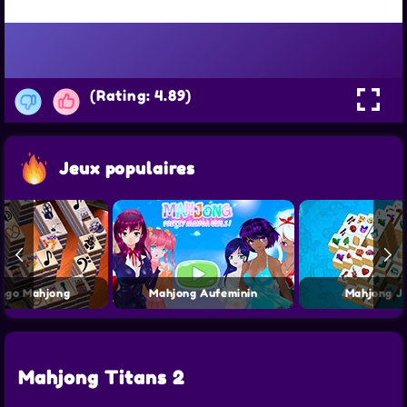
(Rating: 4.89)
Jeux populaires
ngo Mahjong
Mahjong Aufeminin
Mahjong J
Mahjong Titans 2