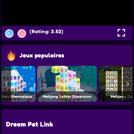
(Rating: 3.52)
Jeux populaires
liday Dimensions
Mahjong Letter Dimension
Mahjong Con
Dream Pet Link