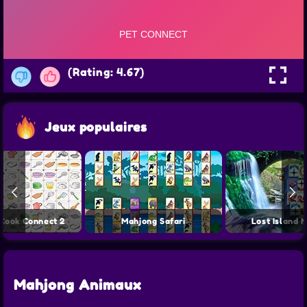
(Rating: 4.67)
Jeux populaires
Cook Connect 2
Mahjong Safari
Lost Island 
Mahjong Animaux