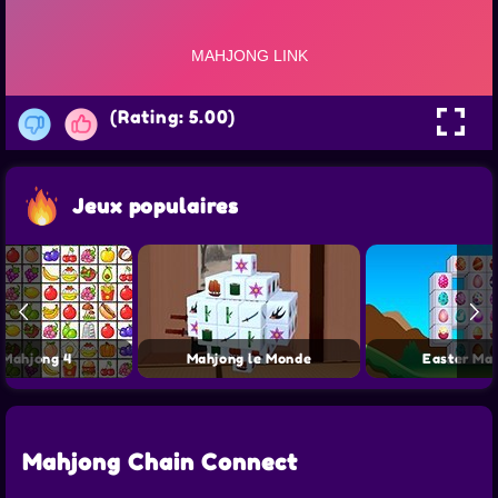
(Rating: 5.00)
Jeux populaires
 Mahjong 4
Mahjong le Monde
Easter Ma
Mahjong Chain Connect