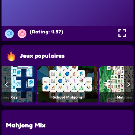
(Rating: 4.57)
Jeux populaires
hjong Key
School Mahjong
Mahjong 
Mahjong Mix